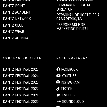
FILMMAKER - DIGITAL
DANTZ POINT
DIRECTOR
DANTZ ACADEMY
PERSONAL DE HOSTELERÍA -
DANTZ NETWORK
CAMAREROS/AS
RESPONSABLE DE
DANTZ CLUB
MARKETING DIGITAL
DANTZ WEAR
DANTZ AGENDA
AURREKO EDIZIOAK
SARE SOZIALAK
DANTZ FESTIVAL 2025
FACEBOOK
DANTZ FESTIVAL 2024
YOUTUBE
DANTZ FESTIVAL 2023
INSTAGRAM
DANTZ FESTIVAL 2022
TIKTOK
DANTZ FESTIVAL 2021
TWITTER
DANTZ FESTIVAL 2020
SOUNDCLOUD