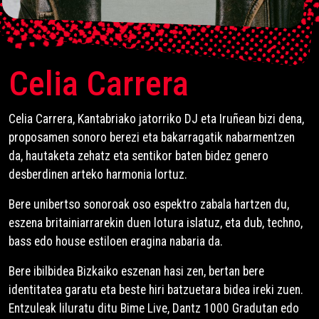
Celia Carrera
Celia Carrera, Kantabriako jatorriko DJ eta Iruñean bizi dena,
proposamen sonoro berezi eta bakarragatik nabarmentzen
da, hautaketa zehatz eta sentikor baten bidez genero
desberdinen arteko harmonia lortuz.
Bere unibertso sonoroak oso espektro zabala hartzen du,
eszena britainiarrarekin duen lotura islatuz, eta dub, techno,
bass edo house estiloen eragina nabaria da.
Bere ibilbidea Bizkaiko eszenan hasi zen, bertan bere
identitatea garatu eta beste hiri batzuetara bidea ireki zuen.
Entzuleak liluratu ditu Bime Live, Dantz 1000 Gradutan edo