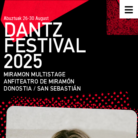
Abuztuak 26-30 August
DANTZ
FESTIVAL
2025
MIRAMON MULTISTAGE
ANFITEATRO DE MIRAMÓN
DONOSTIA / SAN SEBASTIÁN