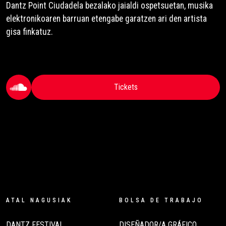
Dantz Point Ciudadela bezalako jaialdi ospetsuetan, musika
elektronikoaren barruan etengabe garatzen ari den artista
gisa finkatuz.
Tickets
ATAL NAGUSIAK
BOLSA DE TRABAJO
DANTZ FESTIVAL
DISEÑADOR/A GRÁFICO